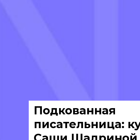
Подкованная
писательница: к
Саши Шадриной