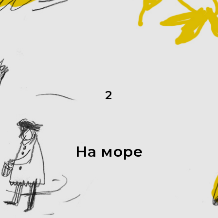
2
На море