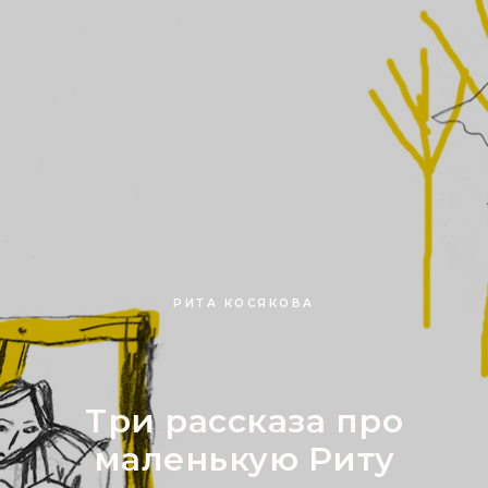
РИТА КОСЯКОВА
Три рассказа про
маленькую Риту