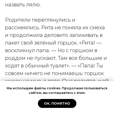
назвать лялю.
Родители переглянулись и
рассмеялись. Рита не поняла их смеха
и продолжила деловито запихивать в
пакет свой зелёный горшок. «Рита! —
воскликнул папа. — Но с горшком в
роддом не пускают. Там все большие и
ходят в обычный туалет». — «Папа! Ты
совсем ничего не понимаешь: горшок
нужен не мне, а ляле. Она родится, и ей
нужно куда-то писать и какать».
Мы используем файлы cookies. Продолжая пользоваться
сайтом, вы соглашаетесь с этим.
Довольная тем, что ей удалось усыпить
бдительность родителей и обелить
OК, ПОНЯТНО
такой постыдный для взрослого