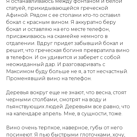
Я останавливаюсь между фонтаном и белой
статуей, прикидывающейся греческой
Афиной. Рядом с ее стопами кто-то оставил
бокал с красным вином. Я аккуратно беру
бокал и оставляю на его месте телефон,
присаживаюсь на скамейке немного в
отдалении. Вдруг придет забывший бокал и
решит, что греческая богиня превратила вино
в телефон. И он удивится и заберет с собой
неожиданный дар. И разговаривать с
Максимом буду больше не я, а тот несчастный.
Променявший вино на телефон.
Деревья вокруг еще не знают, что весна, стоят
черными столбами, смотрят на воду и
пьянствующих людей. Деревьям все равно, что
на календаре апрель. Мне, в сущности, тоже.
Вино очень терпкое, наверное, губы от него
посинеют. Я пью быстрыми глоточками, хочу,